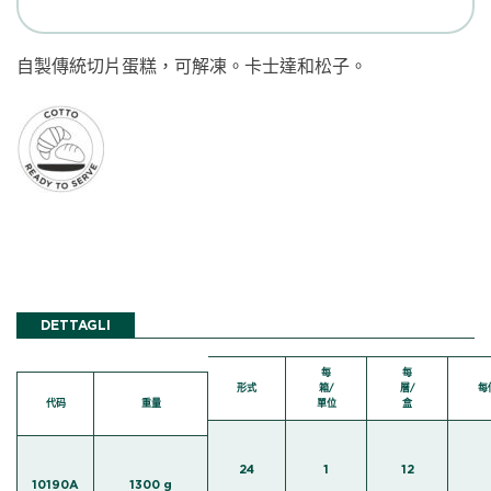
自製傳統切片蛋糕，可解凍。卡士達和松子。
DETTAGLI
每
每
形式
箱/
層/
每
代码
重量
單位
盒
24
1
12
10190A
1300 g