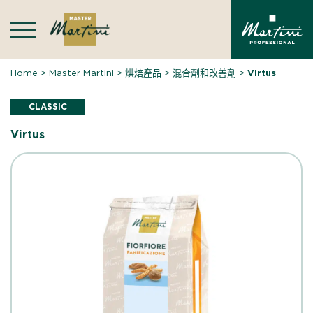
Skip
to
content
Home
>
Master Martini
>
烘焙產品
>
混合劑和改善劑
>
Virtus
CLASSIC
Virtus