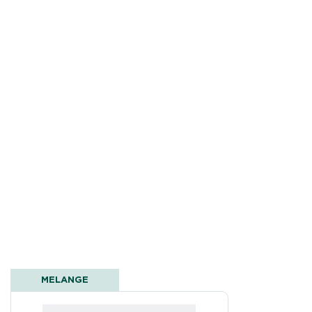
MELANGE