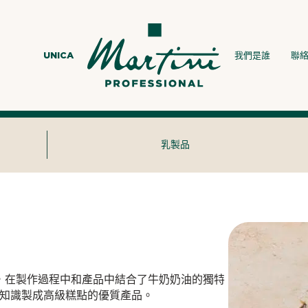
UNICA
我們是誰
聯
乳製品
富食譜，在製作過程中和產品中結合了牛奶奶油的獨特
知識製成高級糕點的優質產品。