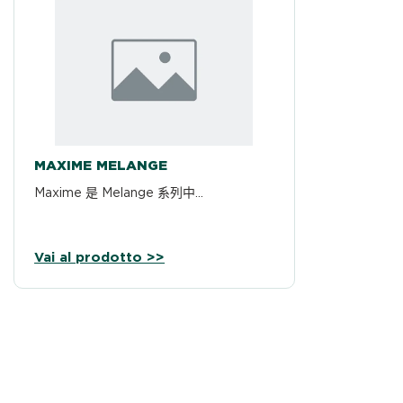
MAXIME MELANGE
Maxime 是 Melange 系列中…
Vai al prodotto >>