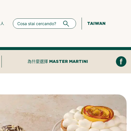
TAIWAN
絡人
為什麼選擇 MASTER MARTINI