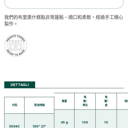
我們的布里奧什糕點非常蓬鬆、順口和柔軟，經過手工精心
製作。
DETTAGLI
每
每
重量
箱/
層/
每
代码
對流烤箱
單位
盒
45 g
100
10
5504C
165° 27'