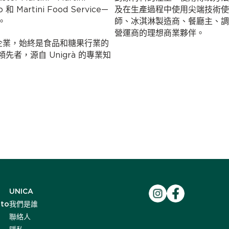
o 和 Martini Food Service—
及在生產過程中使用尖端技術使 Mar
。
師、冰淇淋製造商、餐廳主、調
營運商的理想商業夥伴。
ni 創立的企業，始終是食品和糖果行業的
者，源自 Unigrà 的專業知
UNICA
ato
我們是誰
聯絡人