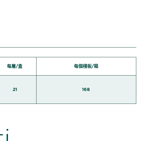
每層/盒
每個棧板/箱
21
168
i