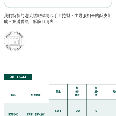
我們特製的泡芙糕經過精心手工捲製，由幾張相疊的酥皮組
成。充滿香氣，酥脆且清爽。
DETTAGLI
每
每
重量
箱/
層/
每
代码
對流烤箱
單位
盒
50 g
100
9
5350C
175° 25'-28’