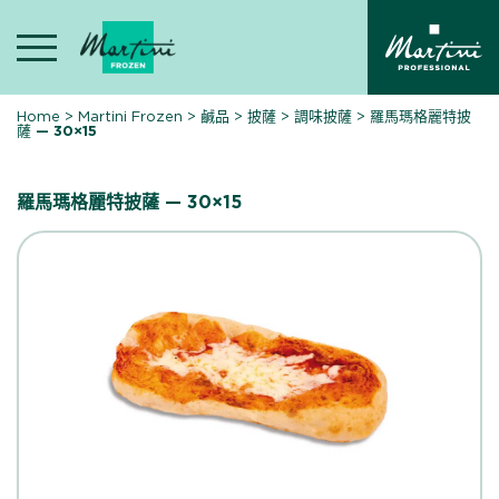
Skip
to
content
Home
>
Martini Frozen
>
鹹品
>
披薩
>
調味披薩
>
羅馬瑪格麗特披
薩 — 30×15
羅馬瑪格麗特披薩 — 30×15