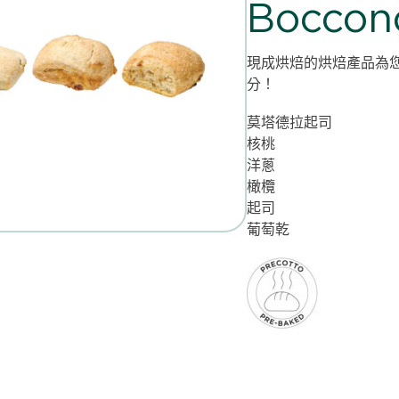
Bocconc
現成烘焙的烘焙產品為
分！
莫塔德拉起司
核桃
洋蔥
橄欖
起司
葡萄乾