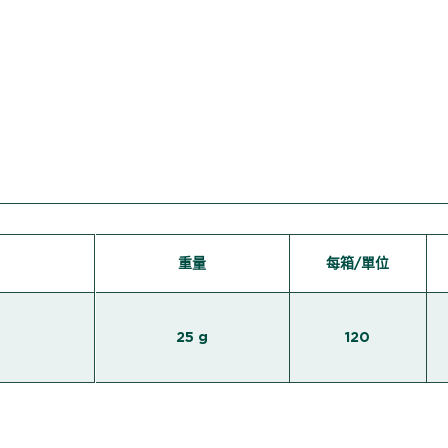
重量
每箱/單位
25 g
120