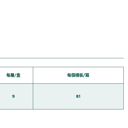
每層/盒
每個棧板/箱
9
81