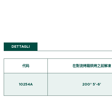
DETTAGLI
代码
在對流烤箱烘烤之前解凍
10254A
200° 5'-6'